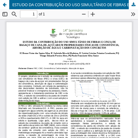
ESTUDO DA CONTRIBUIÇÃO DO USO SIMULTÂNEO DE FIBRAS E CINZA DE BAGAÇO DE CANA-DE-AÇÚCAR EM PROPRIEDADES FÍSICAS DE CONSISTÊNCIA, ABSORÇÃO DE ÁGUA E CARBONATAÇÃO DOS CONCRETOS