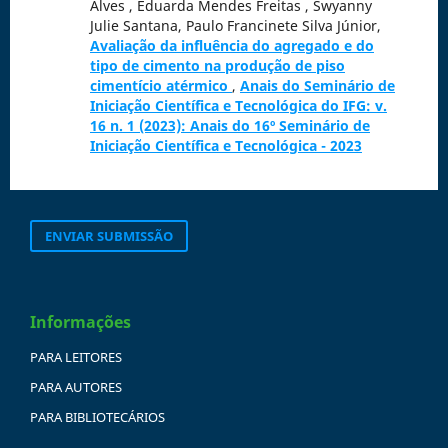
Alves , Eduarda Mendes Freitas , Swyanny
Julie Santana, Paulo Francinete Silva Júnior,
Avaliação da influência do agregado e do
tipo de cimento na produção de piso
cimentício atérmico
,
Anais do Seminário de
Iniciação Científica e Tecnológica do IFG: v.
16 n. 1 (2023): Anais do 16º Seminário de
Iniciação Científica e Tecnológica - 2023
ENVIAR SUBMISSÃO
Informações
PARA LEITORES
PARA AUTORES
PARA BIBLIOTECÁRIOS