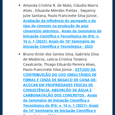
Amanda Cristine R. de Mato, Cláudio Marra
Alves , Eduarda Mendes Freitas , Swyanny
Julie Santana, Paulo Francinete Silva Júnior,
Avaliação da influência do agregado e do
tipo de cimento na produção de piso
cimentício atérmico
,
Anais do Seminário de
Iniciação Científica e Tecnológica do IFG: v.
16 n. 1 (2023): Anais do 16º Seminário de
Iniciação Científica e Tecnológica - 2023
Bruno Victor dos Santos Silva, Gabriela Silva
de Medeiros, Letícia Cristina Teixeira
Cavalcante, Thiago Eduardo Pereira Alves,
Paulo Francinete Silva Júnior ,
ESTUDO DA
CONTRIBUIÇÃO DO USO SIMULTÂNEO DE
FIBRAS E CINZA DE BAGAÇO DE CANA-DE-
AÇÚCAR EM PROPRIEDADES FÍSICAS DE
CONSISTÊNCIA, ABSORÇÃO DE ÁGUA E
CARBONATAÇÃO DOS CONCRETOS
,
Anais
do Seminário de Iniciação Científica e
Tecnológica do IFG: v. 14 n. 1 (2021): Anais
do 14º Seminário de Iniciação Científica e