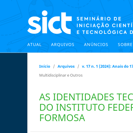
ATUAL
ARQUIVOS
ANÚNCIOS
SOBR
Início
/
Arquivos
/
v. 17 n. 1 (2024): Anais do
Multidisciplinar e Outros
AS IDENTIDADES TE
DO INSTITUTO FEDE
FORMOSA