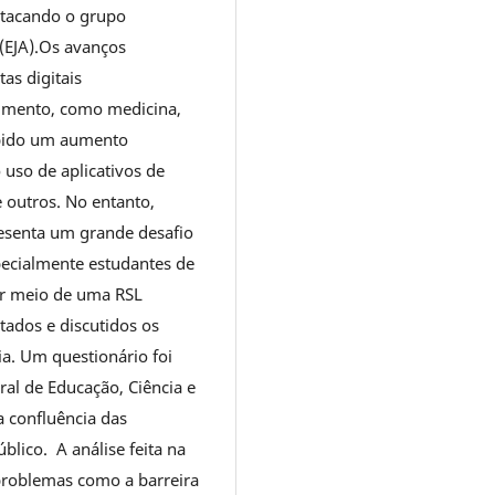
stacando o grupo
(EJA).Os avanços
as digitais
cimento, como medicina,
ebido um aumento
 uso de aplicativos de
e outros. No entanto,
esenta um grande desafio
pecialmente estudantes de
or meio de uma RSL
ntados e discutidos os
ia. Um questionário foi
ral de Educação, Ciência e
 confluência das
blico. A análise feita na
 problemas como a barreira