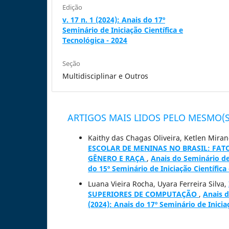
Edição
v. 17 n. 1 (2024): Anais do 17º
Seminário de Iniciação Científica e
Tecnológica - 2024
Seção
Multidisciplinar e Outros
ARTIGOS MAIS LIDOS PELO MESMO(S
Kaithy das Chagas Oliveira, Ketlen Mira
ESCOLAR DE MENINAS NO BRASIL: FATO
GÊNERO E RAÇA
,
Anais do Seminário de 
do 15º Seminário de Iniciação Científica
Luana Vieira Rocha, Uyara Ferreira Silva,
SUPERIORES DE COMPUTAÇÃO
,
Anais d
(2024): Anais do 17º Seminário de Inicia