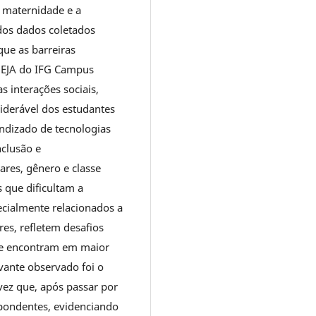
a maternidade e a
dos dados coletados
que as barreiras
a EJA do IFG Campus
 interações sociais,
siderável dos estudantes
ndizado de tecnologias
nclusão e
ares, gênero e classe
 que dificultam a
ecialmente relacionados a
res, refletem desafios
se encontram em maior
vante observado foi o
vez que, após passar por
spondentes, evidenciando