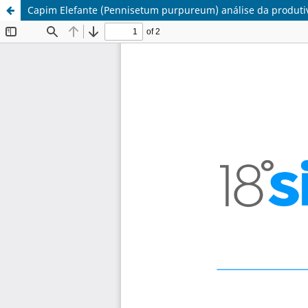
Capim Elefante (Pennisetum purpureum) análise da produtiv