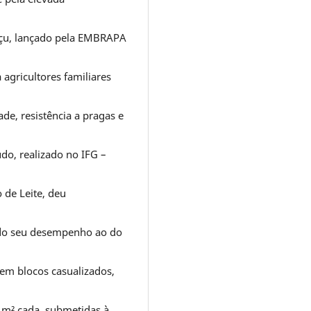
iaçu, lançado pela EMBRAPA
 agricultores familiares
de, resistência a pragas e
udo, realizado no IFG –
de Leite, deu
ndo seu desempenho ao do
em blocos casualizados,
6 m² cada, submetidas à