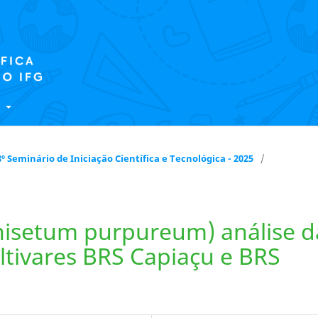
E
 18º Seminário de Iniciação Científica e Tecnológica - 2025
/
nisetum purpureum) análise d
ltivares BRS Capiaçu e BRS