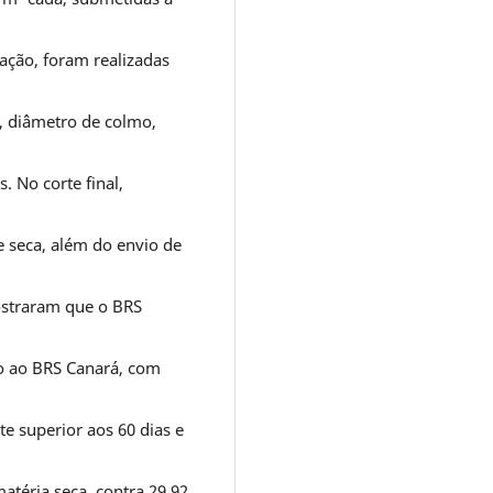
ção, foram realizadas
s, diâmetro de colmo,
. No corte final,
 seca, além do envio de
ostraram que o BRS
 ao BRS Canará, com
te superior aos 60 dias e
matéria seca, contra 29,92