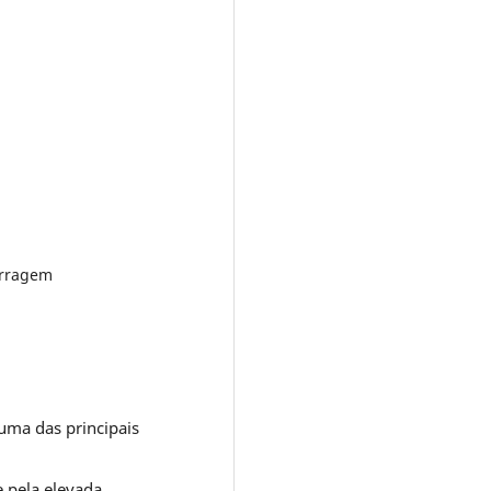
forragem
uma das principais
e pela elevada