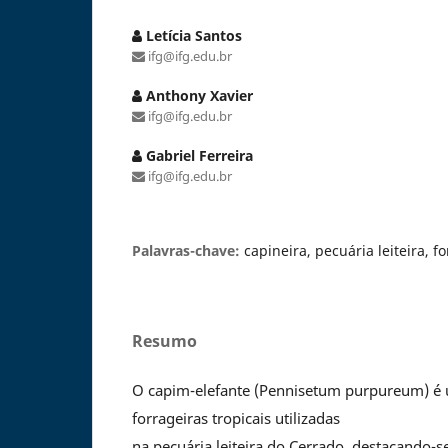
Letícia Santos
ifg@ifg.edu.br
Anthony Xavier
ifg@ifg.edu.br
Gabriel Ferreira
ifg@ifg.edu.br
Palavras-chave:
capineira, pecuária leiteira, 
Resumo
O capim-elefante (Pennisetum purpureum) é 
forrageiras tropicais utilizadas
na pecuária leiteira do Cerrado, destacando-s