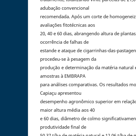
adubação convencional
recomendada. Após um corte de homogeneiza
avaliações fitotécnicas aos
20, 40 e 60 dias, abrangendo altura de planta
ocorrência de falhas de
estande e ataque de cigarrinhas-das-pastagens
procedeu-se à pesagem da
produção e determinação da matéria natural e
amostras à EMBRAPA
para análises comparativas. Os resultados m
Capiaçu apresentou
desempenho agronômico superior em relação
maior altura média aos 40
e 60 dias, diâmetro de colmo significativamen
produtividade final de
50,37 t/ha de matéria natural e 12,06 t/ha de 