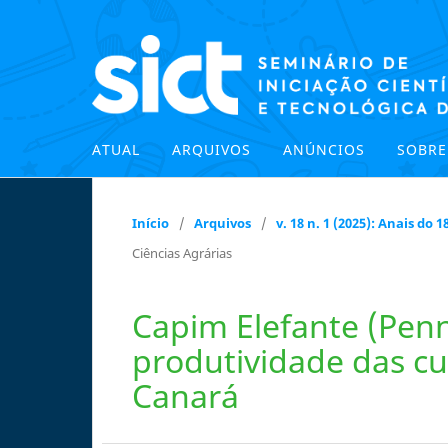
ATUAL
ARQUIVOS
ANÚNCIOS
SOBR
Início
/
Arquivos
/
v. 18 n. 1 (2025): Anais do
Ciências Agrárias
Capim Elefante (Pen
produtividade das cu
Canará