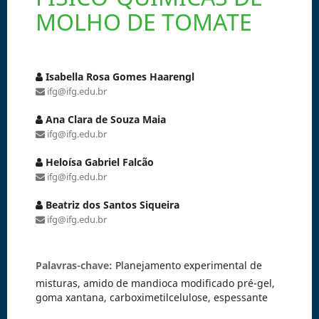
MOLHO DE TOMATE
Isabella Rosa Gomes Haarengl
ifg@ifg.edu.br
Ana Clara de Souza Maia
ifg@ifg.edu.br
Heloísa Gabriel Falcão
ifg@ifg.edu.br
Beatriz dos Santos Siqueira
ifg@ifg.edu.br
Palavras-chave:
Planejamento experimental de
misturas, amido de mandioca modificado pré-gel,
goma xantana, carboximetilcelulose, espessante