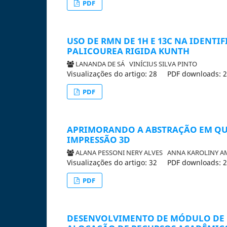
PDF
USO DE RMN DE 1H E 13C NA IDENT
PALICOUREA RIGIDA KUNTH
LANANDA DE SÁ
VINÍCIUS SILVA PINTO
Visualizações do artigo: 28
PDF downloads: 
PDF
APRIMORANDO A ABSTRAÇÃO EM QUÍ
IMPRESSÃO 3D
ALANA PESSONI NERY ALVES
ANNA KAROLINY A
Visualizações do artigo: 32
PDF downloads: 
PDF
DESENVOLVIMENTO DE MÓDULO DE R