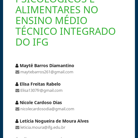
ALIMENTARES NO
ENSINO MÉDIO
TÉCNICO INTEGRADO
DO IFG
Maytê Barros Diamantino
maytebarros261@gmail.com
Elisa Freitas Rabelo
Elisa1307fr@gmail.com
Nicole Cardoso Dias
nicolecardosodia@gmail.com
Letícia Nogueira de Moura Alves
leticia.moura@ifg.edu.br