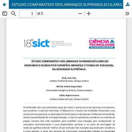
ESTUDO COMPARATIVO DOS ARRANJOS SUPRAMOLECULARES DO MONURON E DIURON POR SUPERFÍCIE HIRSHFELD E TEORIA DO FUNCIONAL DA DENSIDADE ELETRÔNICA.