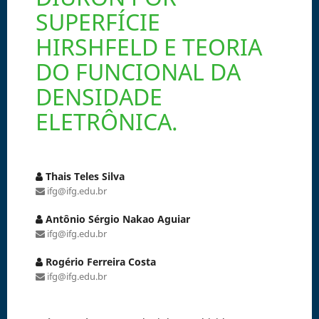
SUPERFÍCIE
HIRSHFELD E TEORIA
DO FUNCIONAL DA
DENSIDADE
ELETRÔNICA.
Thais Teles Silva
ifg@ifg.edu.br
Antônio Sérgio Nakao Aguiar
ifg@ifg.edu.br
Rogério Ferreira Costa
ifg@ifg.edu.br