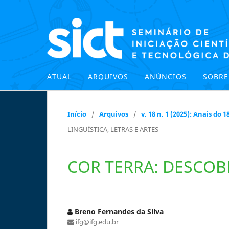
ATUAL
ARQUIVOS
ANÚNCIOS
SOBR
Início
/
Arquivos
/
v. 18 n. 1 (2025): Anais do
LINGUÍSTICA, LETRAS E ARTES
COR TERRA: DESCOB
Breno Fernandes da Silva
ifg@ifg.edu.br