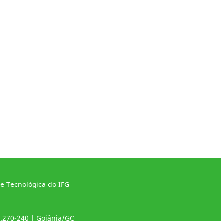
 e Tecnológica do IFG
4.270-240 | Goiânia/GO