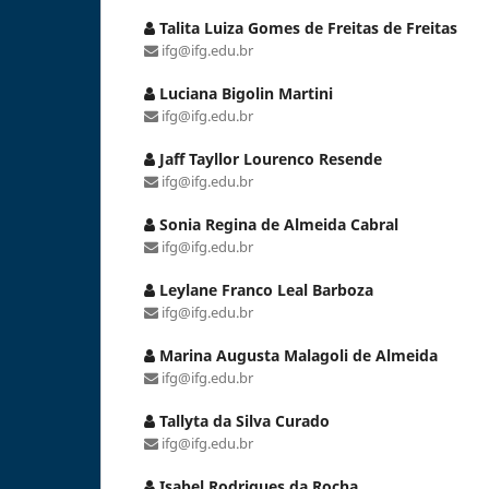
Talita Luiza Gomes de Freitas de Freitas
ifg@ifg.edu.br
Luciana Bigolin Martini
ifg@ifg.edu.br
Jaff Tayllor Lourenco Resende
ifg@ifg.edu.br
Sonia Regina de Almeida Cabral
ifg@ifg.edu.br
Leylane Franco Leal Barboza
ifg@ifg.edu.br
Marina Augusta Malagoli de Almeida
ifg@ifg.edu.br
Tallyta da Silva Curado
ifg@ifg.edu.br
Isabel Rodrigues da Rocha