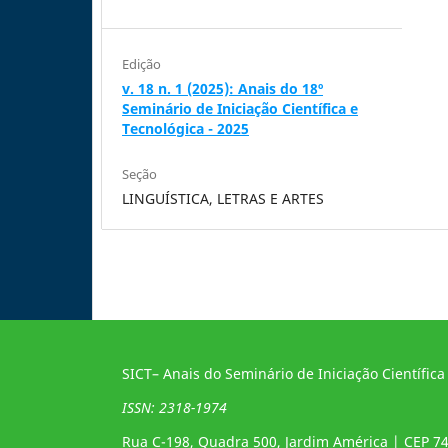
Edição
v. 18 n. 1 (2025): Anais do 18º
Seminário de Iniciação Científica e
Tecnológica - 2025
Seção
LINGUÍSTICA, LETRAS E ARTES
SICT– Anais do Seminário de Iniciação Científica
ISSN: 2318-1974
Rua C-198, Quadra 500, Jardim América | CEP 7