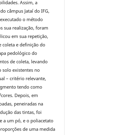
ilidades. Assim, a
 do câmpus Jataí do IFG,
i executado o método
s sua realização, foram
licou em sua repetição,
 coleta e definição do
apa pedológico do
ntos de coleta, levando
o solo existentes no
 – critério relevante,
pigmento tendo como
/cores. Depois, em
roadas, peneiradas na
ução das tintas, foi
e a um pó, e o poliacetato
s proporções de uma medida