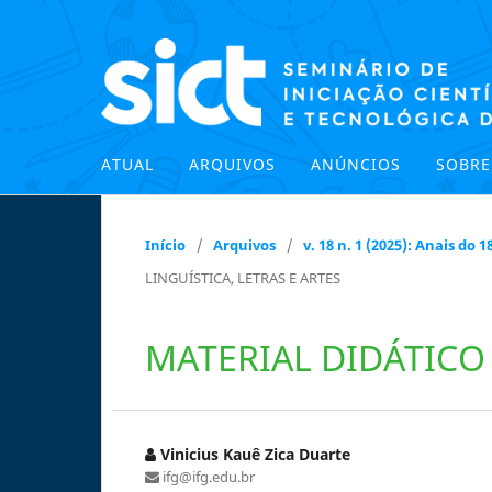
ATUAL
ARQUIVOS
ANÚNCIOS
SOBR
Início
/
Arquivos
/
v. 18 n. 1 (2025): Anais do
LINGUÍSTICA, LETRAS E ARTES
MATERIAL DIDÁTICO
Vinicius Kauê Zica Duarte
ifg@ifg.edu.br