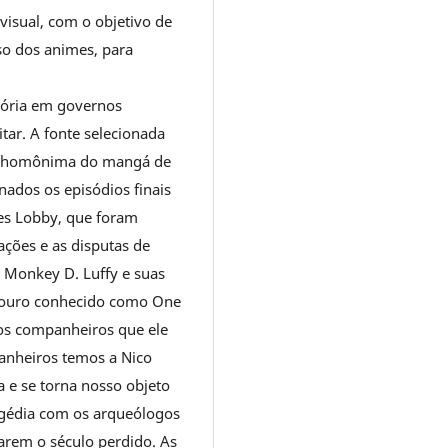
visual, com o objetivo de
uso dos animes, para
mória em governos
itar. A fonte selecionada
ão homônima do mangá de
nados os episódios finais
ies Lobby, que foram
ções e as disputas de
 Monkey D. Luffy e suas
esouro conhecido como One
 os companheiros que ele
panheiros temos a Nico
a e se torna nosso objeto
ragédia com os arqueólogos
arem o século perdido. As