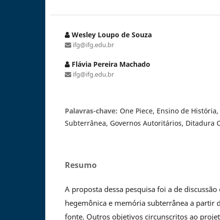
Wesley Loupo de Souza
ifg@ifg.edu.br
Flávia Pereira Machado
ifg@ifg.edu.br
Palavras-chave:
One Piece, Ensino de Históri
Subterrânea, Governos Autoritários, Ditadura Ci
Resumo
A proposta dessa pesquisa foi a de discussã
hegemônica e memória subterrânea a partir 
fonte. Outros objetivos circunscritos ao projeto