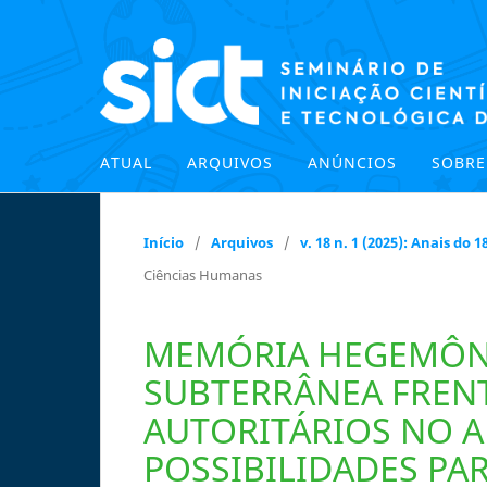
ATUAL
ARQUIVOS
ANÚNCIOS
SOBR
Início
/
Arquivos
/
v. 18 n. 1 (2025): Anais do
Ciências Humanas
MEMÓRIA HEGEMÔN
SUBTERRÂNEA FREN
AUTORITÁRIOS NO A
POSSIBILIDADES PA