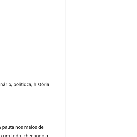
ário, polítidca, história
m pauta nos meios de
omo um todo, chegando a