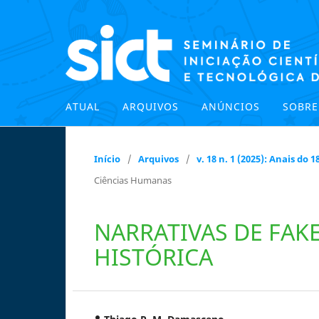
ATUAL
ARQUIVOS
ANÚNCIOS
SOBR
Início
/
Arquivos
/
v. 18 n. 1 (2025): Anais do
Ciências Humanas
NARRATIVAS DE FAK
HISTÓRICA