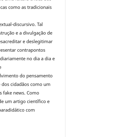
cas como as tradicionais
tual-discursivo. Tal
trução e a divulgação de
esacreditar e deslegitimar
resentar contrapontos
 diariamente no dia a dia e
e
volvimento do pensamento
s e dos cidadãos como um
as fake news. Como
e um artigo científico e
paradidático com