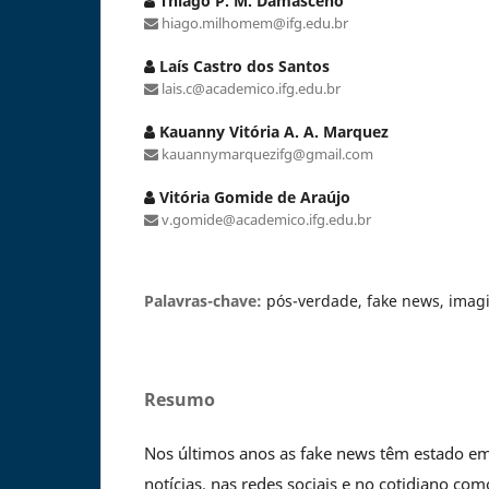
Thiago P. M. Damasceno
hiago.milhomem@ifg.edu.br
Laís Castro dos Santos
lais.c@academico.ifg.edu.br
Kauanny Vitória A. A. Marquez
kauannymarquezifg@gmail.com
Vitória Gomide de Araújo
v.gomide@academico.ifg.edu.br
Palavras-chave:
pós-verdade, fake news, imagin
Resumo
Nos últimos anos as fake news têm estado e
notícias, nas redes sociais e no cotidiano c