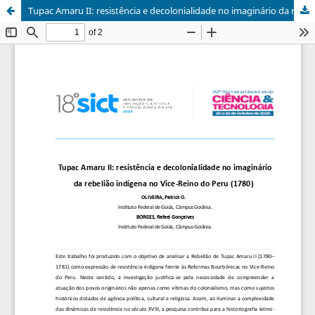
Tupac Amaru II: resistência e decolonialidade no imaginário da rebelião indígena no Vice-Reino do Peru (1780)