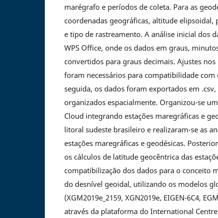
marégrafo e períodos de coleta. Para as geod
coordenadas geográficas, altitude elipsoidal
e tipo de rastreamento. A análise inicial dos
WPS Office, onde os dados em graus, minuto
convertidos para graus decimais. Ajustes nos
foram necessários para compatibilidade com
seguida, os dados foram exportados em .csv,
organizados espacialmente. Organizou-se u
Cloud integrando estações maregráficas e ge
litoral sudeste brasileiro e realizaram-se as a
estações maregráficas e geodésicas. Posterio
os cálculos de latitude geocêntrica das estaç
compatibilização dos dados para o conceito 
do desnível geoidal, utilizando os modelos gl
(XGM2019e_2159, XGN2019e, EIGEN-6C4, EGM2
através da plataforma do International Centre