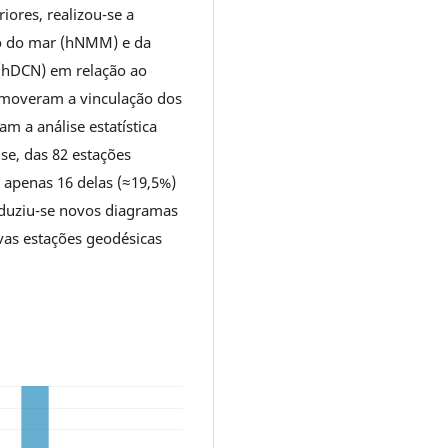
iores, realizou-se a
dio do mar (hNMM) e da
 (hDCN) em relação ao
romoveram a vinculação dos
am a análise estatística
ise, das 82 estações
m apenas 16 delas (≈19,5%)
roduziu-se novos diagramas
ivas estações geodésicas