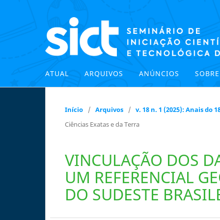
ATUAL
ARQUIVOS
ANÚNCIOS
SOBR
Início
/
Arquivos
/
v. 18 n. 1 (2025): Anais do
Ciências Exatas e da Terra
VINCULAÇÃO DOS DA
UM REFERENCIAL GE
DO SUDESTE BRASIL