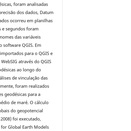
ésicas, foram analisadas
, precisão dos dados, Datum
 dados ocorreu em planilhas
s e segundos foram
 nomes das variáveis
 o software QGIS. Em
 importados para o QGIS e
m WebSIG através do QGIS
odésicas ao longo do
nálises de vinculação das
rmente, foram realizados
ões geodésicas para a
médio de maré. O cálculo
obais do geopotencial
008) foi executado,
 for Global Earth Models