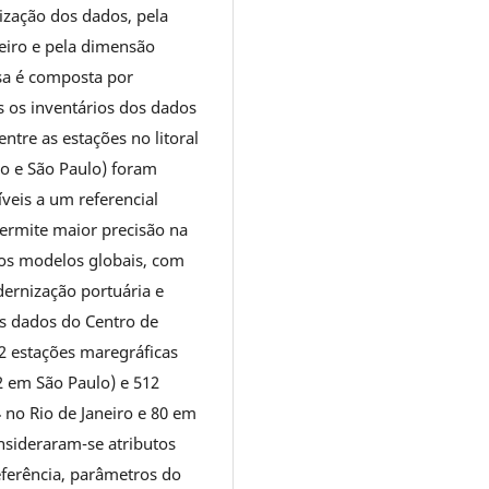
nização dos dados, pela
eiro e pela dimensão
isa é composta por
s os inventários dos dados
ntre as estações no litoral
iro e São Paulo) foram
íveis a um referencial
permite maior precisão na
os modelos globais, com
dernização portuária e
s dados do Centro de
2 estações maregráficas
12 em São Paulo) e 512
4 no Rio de Janeiro e 80 em
nsideraram-se atributos
referência, parâmetros do