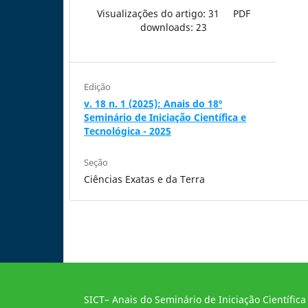
Visualizações do artigo: 31
PDF
downloads: 23
Edição
v. 18 n. 1 (2025): Anais do 18º
Seminário de Iniciação Científica e
Tecnológica - 2025
Seção
Ciências Exatas e da Terra
SICT– Anais do Seminário de Iniciação Científica