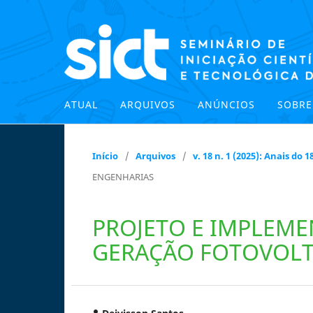
ATUAL
ARQUIVOS
ANÚNCIOS
SOBR
Início
/
Arquivos
/
v. 18 n. 1 (2025): Anais do
ENGENHARIAS
PROJETO E IMPLEME
GERAÇÃO FOTOVOLT