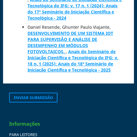
Tecnológica do IFG: v. 17 n. 1 (2024): Anais
do 17º Seminário de Iniciação Científica e
Tecnológica - 2024
Daniel Resende, Ghunter Paulo Viajante,
DESENVOLVIMENTO DE UM SISTEMA IOT
PARA SUPERVISÃO E ANÁLISE DE
DESEMPENHO EM MÓDULOS
FOTOVOLTAICOS.
,
Anais do Seminário de
Iniciação Científica e Tecnológica do IFG: v.
18 n. 1 (2025): Anais do 18º Seminário de
Iniciação Científica e Tecnológica - 2025
ENVIAR SUBMISSÃO
Informações
PARA LEITORES