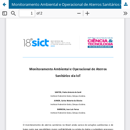
Monitoramento Ambiental e Operacional de Aterros Sanitários via IoT