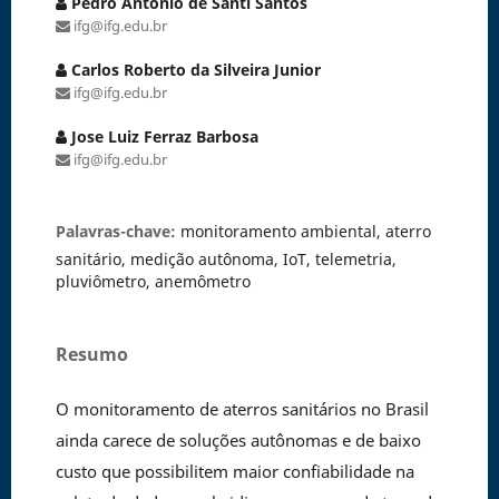
Pedro Antonio de Santi Santos
ifg@ifg.edu.br
Carlos Roberto da Silveira Junior
ifg@ifg.edu.br
Jose Luiz Ferraz Barbosa
ifg@ifg.edu.br
Palavras-chave:
monitoramento ambiental, aterro
sanitário, medição autônoma, IoT, telemetria,
pluviômetro, anemômetro
Resumo
O monitoramento de aterros sanitários no Brasil
ainda carece de soluções autônomas e de baixo
custo que possibilitem maior confiabilidade na