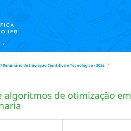
E
 18º Seminário de Iniciação Científica e Tecnológica - 2025
/
e algoritmos de otimização e
haria