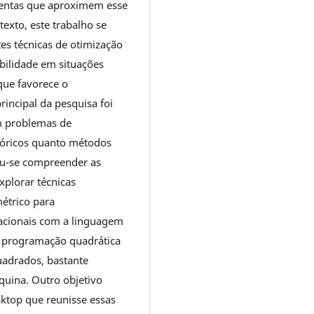
entas que aproximem esse
exto, este trabalho se
ntes técnicas de otimização
bilidade em situações
que favorece o
incipal da pesquisa foi
em problemas de
eóricos quanto métodos
cou-se compreender as
xplorar técnicas
étrico para
acionais com a linguagem
 a programação quadrática
adrados, bastante
quina. Outro objetivo
ktop que reunisse essas