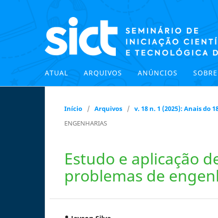
ATUAL
ARQUIVOS
ANÚNCIOS
SOBR
Início
/
Arquivos
/
v. 18 n. 1 (2025): Anais do
ENGENHARIAS
Estudo e aplicação d
problemas de engen