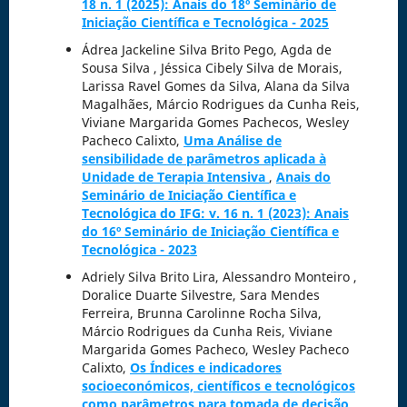
18 n. 1 (2025): Anais do 18º Seminário de
Iniciação Científica e Tecnológica - 2025
Ádrea Jackeline Silva Brito Pego, Agda de
Sousa Silva , Jéssica Cibely Silva de Morais,
Larissa Ravel Gomes da Silva, Alana da Silva
Magalhães, Márcio Rodrigues da Cunha Reis,
Viviane Margarida Gomes Pachecos, Wesley
Pacheco Calixto,
Uma Análise de
sensibilidade de parâmetros aplicada à
Unidade de Terapia Intensiva
,
Anais do
Seminário de Iniciação Científica e
Tecnológica do IFG: v. 16 n. 1 (2023): Anais
do 16º Seminário de Iniciação Científica e
Tecnológica - 2023
Adriely Silva Brito Lira, Alessandro Monteiro ,
Doralice Duarte Silvestre, Sara Mendes
Ferreira, Brunna Carolinne Rocha Silva,
Márcio Rodrigues da Cunha Reis, Viviane
Margarida Gomes Pacheco, Wesley Pacheco
Calixto,
Os Índices e indicadores
socioeconómicos, científicos e tecnológicos
como parâmetros para tomada de decisão
,