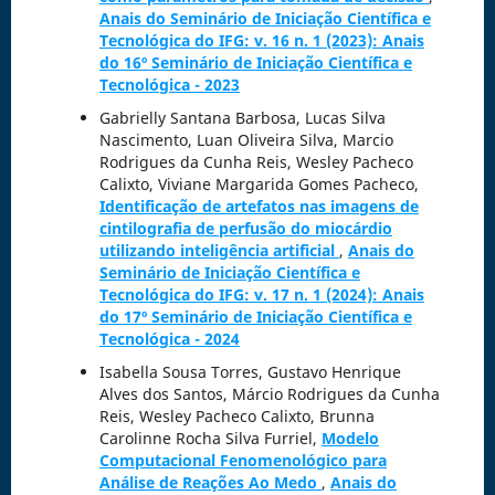
Anais do Seminário de Iniciação Científica e
Tecnológica do IFG: v. 16 n. 1 (2023): Anais
do 16º Seminário de Iniciação Científica e
Tecnológica - 2023
Gabrielly Santana Barbosa, Lucas Silva
Nascimento, Luan Oliveira Silva, Marcio
Rodrigues da Cunha Reis, Wesley Pacheco
Calixto, Viviane Margarida Gomes Pacheco,
Identificação de artefatos nas imagens de
cintilografia de perfusão do miocárdio
utilizando inteligência artificial
,
Anais do
Seminário de Iniciação Científica e
Tecnológica do IFG: v. 17 n. 1 (2024): Anais
do 17º Seminário de Iniciação Científica e
Tecnológica - 2024
Isabella Sousa Torres, Gustavo Henrique
Alves dos Santos, Márcio Rodrigues da Cunha
Reis, Wesley Pacheco Calixto, Brunna
Carolinne Rocha Silva Furriel,
Modelo
Computacional Fenomenológico para
Análise de Reações Ao Medo
,
Anais do