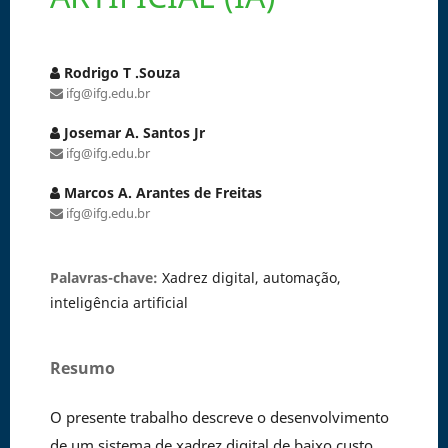
Rodrigo T .Souza
ifg@ifg.edu.br
Josemar A. Santos Jr
ifg@ifg.edu.br
Marcos A. Arantes de Freitas
ifg@ifg.edu.br
Palavras-chave:
Xadrez digital, automação,
inteligência artificial
Resumo
O presente trabalho descreve o desenvolvimento
de um sistema de xadrez digital de baixo custo,