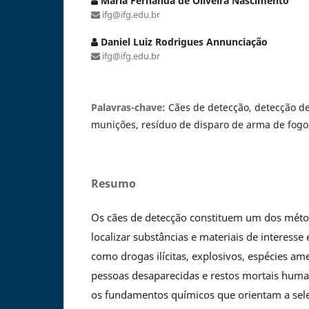
Maria Fernanda de Oliveira Nascimento
ifg@ifg.edu.br
Daniel Luiz Rodrigues Annunciação
ifg@ifg.edu.br
Palavras-chave:
Cães de detecção, detecção d
munições, resíduo de disparo de arma de fogo
Resumo
Os cães de detecção constituem um dos méto
localizar substâncias e materiais de interesse
como drogas ilícitas, explosivos, espécies am
pessoas desaparecidas e restos mortais human
os fundamentos químicos que orientam a sele