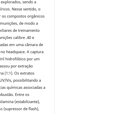
explorados, sendo a
icos. Nesse sentido, o
ar os compostos orgânicos
e munições, de modo a
xiliares de treinamento
nições calibre .40 e
onadas em uma câmara de
 no headspace. A captura
ril hidrofóbico por um
assou por extração
a (1:1). Os extratos
V/Vis, possibilitando a
cias químicas associadas a
bustão. Entre os
lamina (estabilizante),
no (supressor de flash),