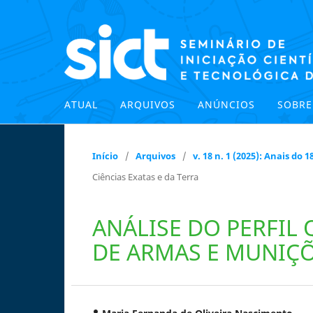
ATUAL
ARQUIVOS
ANÚNCIOS
SOBR
Início
/
Arquivos
/
v. 18 n. 1 (2025): Anais do
Ciências Exatas e da Terra
ANÁLISE DO PERFIL 
DE ARMAS E MUNIÇ