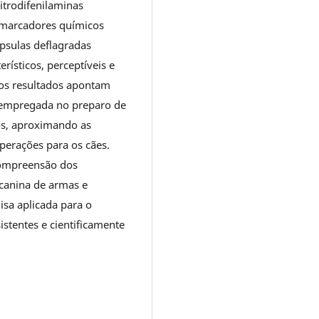
itrodifenilaminas
 marcadores químicos
psulas deflagradas
rísticos, perceptíveis e
 os resultados apontam
 empregada no preparo de
os, aproximando as
perações para os cães.
 compreensão dos
canina de armas e
sa aplicada para o
stentes e cientificamente