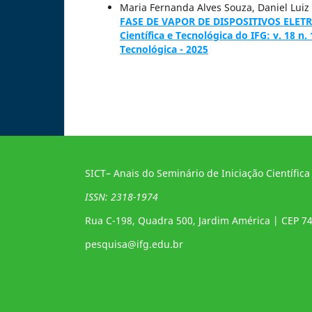
Maria Fernanda Alves Souza, Daniel Lui
FASE DE VAPOR DE DISPOSITIVOS EL
Científica e Tecnológica do IFG: v. 18 n.
Tecnológica - 2025
SICT– Anais do Seminário de Iniciação Científica
ISSN: 2318-1974
Rua C-198, Quadra 500, Jardim América | CEP 7
pesquisa@ifg.edu.br