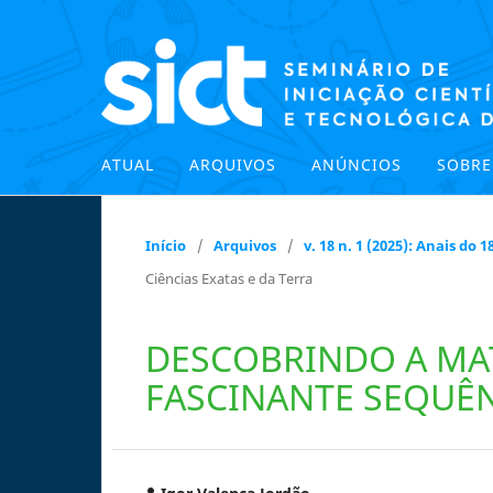
ATUAL
ARQUIVOS
ANÚNCIOS
SOBR
Início
/
Arquivos
/
v. 18 n. 1 (2025): Anais do
Ciências Exatas e da Terra
DESCOBRINDO A MAT
FASCINANTE SEQUÊN