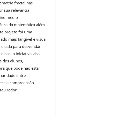
eometria fractal nas
or sua relevância
sino médio
ática da matemática além
ste projeto foi uma
ado mais tangível e visual
 usada para desvendar
isso, a iniciativa visa
 dos alunos,
ra que pode não estar
inaridade entre
lece a compreensão
seu redor.