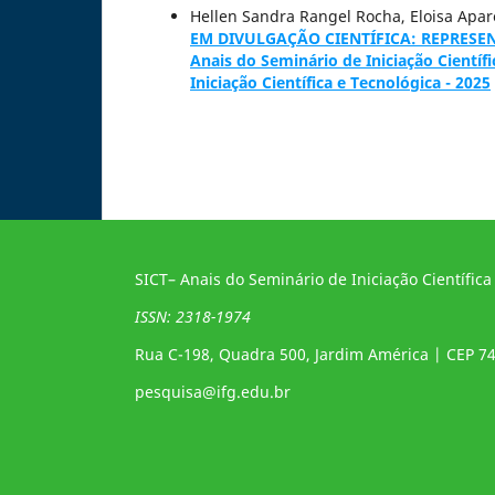
Hellen Sandra Rangel Rocha, Eloisa Apare
EM DIVULGAÇÃO CIENTÍFICA: REPRESE
Anais do Seminário de Iniciação Científi
Iniciação Científica e Tecnológica - 2025
SICT– Anais do Seminário de Iniciação Científica
ISSN: 2318-1974
Rua C-198, Quadra 500, Jardim América | CEP 7
pesquisa@ifg.edu.br