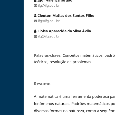
Igor Valença Jordão
ifg@ifg.edu.br
Cleuton Matias dos Santos Filho
ifg@ifg.edu.br
Eloisa Aparecida da Silva Ávila
ifg@ifg.edu.br
Palavras-chave:
Conceitos matemáticos, padrõ
teóricos, resolução de problemas
Resumo
A matemática é uma ferramenta poderosa par
fenômenos naturais. Padrões matemáticos p
diversas formas na natureza, como a sequênci