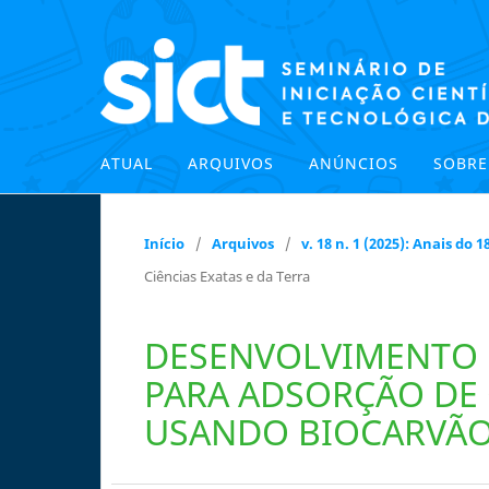
ATUAL
ARQUIVOS
ANÚNCIOS
SOBR
Início
/
Arquivos
/
v. 18 n. 1 (2025): Anais do
Ciências Exatas e da Terra
DESENVOLVIMENTO D
PARA ADSORÇÃO DE 
USANDO BIOCARVÃ