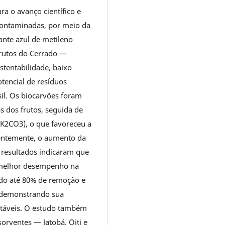
ra o avanço científico e
contaminadas, por meio da
nte azul de metileno
frutos do Cerrado —
ustentabilidade, baixo
tencial de resíduos
sil. Os biocarvões foram
s dos frutos, seguida de
(K2CO3), o que favoreceu a
entemente, o aumento da
s resultados indicaram que
m melhor desempenho na
ndo até 80% de remoção e
, demonstrando sua
entáveis. O estudo também
sorventes — Jatobá, Oiti e