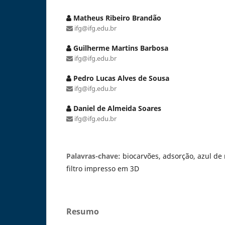
Matheus Ribeiro Brandão
ifg@ifg.edu.br
Guilherme Martins Barbosa
ifg@ifg.edu.br
Pedro Lucas Alves de Sousa
ifg@ifg.edu.br
Daniel de Almeida Soares
ifg@ifg.edu.br
Palavras-chave:
biocarvões, adsorção, azul de 
filtro impresso em 3D
Resumo