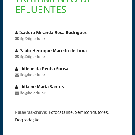
EFLUENTES
Isadora Miranda Rosa Rodrigues
ifg@ifg.edu.br
Paulo Henrique Macedo de Lima
ifg@ifg.edu.br
Lidiene da Penha Sousa
ifg@ifg.edu.br
Lidiaine Maria Santos
ifg@ifg.edu.br
Palavras-chave:
Fotocatálise, Semicondutores,
Degradação