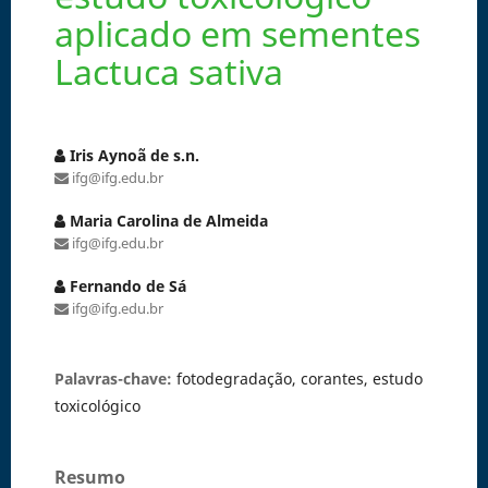
aplicado em sementes
Lactuca sativa
Iris Aynoã de s.n.
ifg@ifg.edu.br
Maria Carolina de Almeida
ifg@ifg.edu.br
Fernando de Sá
ifg@ifg.edu.br
Palavras-chave:
fotodegradação, corantes, estudo
toxicológico
Resumo