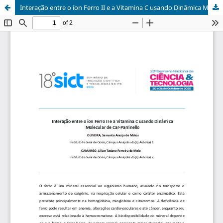
Interação entre o íon Ferro II e a Vitamina C usando Dinâmica Molecular de Car-Parrinello