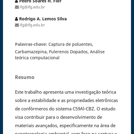
Pedro Soares H. Flôr
ifg@ifg.edu.br
Rodrigo A. Lemos Silva
ifg@ifg.edu.br
Palavras-chave:
Captura de poluentes,
Carbamazepina, Fulerenos Dopados, Análise
teórica computacional
Resumo
Este trabalho apresenta uma investigação teórica
sobre a estabilidade e as propriedades eletrônicas
de confórmeros do sistema C59Al-CBZ. O estudo
visa contribuir para o desenvolvimento de
materiais avançados, especificamente na área de
nanotecnologia ambiental, com foco na captura e