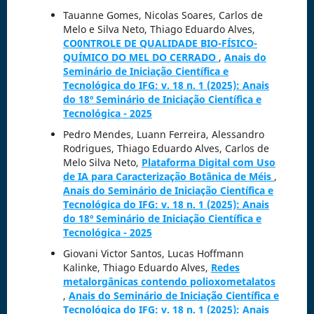
Tauanne Gomes, Nicolas Soares, Carlos de
Melo e Silva Neto, Thiago Eduardo Alves,
CO0NTROLE DE QUALIDADE BIO-FÍSICO-
QUÍMICO DO MEL DO CERRADO
,
Anais do
Seminário de Iniciação Científica e
Tecnológica do IFG: v. 18 n. 1 (2025): Anais
do 18º Seminário de Iniciação Científica e
Tecnológica - 2025
Pedro Mendes, Luann Ferreira, Alessandro
Rodrigues, Thiago Eduardo Alves, Carlos de
Melo Silva Neto,
Plataforma Digital com Uso
de IA para Caracterização Botânica de Méis
,
Anais do Seminário de Iniciação Científica e
Tecnológica do IFG: v. 18 n. 1 (2025): Anais
do 18º Seminário de Iniciação Científica e
Tecnológica - 2025
Giovani Victor Santos, Lucas Hoffmann
Kalinke, Thiago Eduardo Alves,
Redes
metalorgânicas contendo polioxometalatos
,
Anais do Seminário de Iniciação Científica e
Tecnológica do IFG: v. 18 n. 1 (2025): Anais