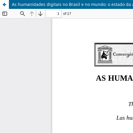
As humanidades digitais no Brasil e no mundo: o estado da 