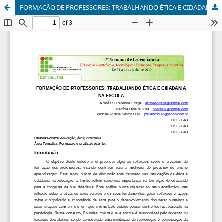
FORMAÇÃO DE PROFESSORES: TRABALHANDO ÉTICA E CIDADANIA NA ESCOLA