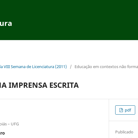
tura
da VIII Semana de Licenciatura (2011)
/
Educação em contextos não forma
A IMPRENSA ESCRITA
pdf
oiás – UFG
Publicado
iro