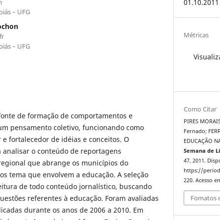
m
01.10.2011
oiás – UFG
iochon
Métricas
fr
oiás – UFG
Visualiz
Como Citar
fonte de formação de comportamentos e
PIRES MORAIS,
 um pensamento coletivo, funcionando como
Fernado; FER
 e fortalecedor de idéias e conceitos. O
EDUCAÇÃO NA
a analisar o conteúdo de reportagens
Semana de Li
47, 2011. Disp
regional que abrange os municípios do
https://period
dos tema que envolvem a educação. A seleção
220. Acesso em
eitura de todo conteúdo jornalístico, buscando
Fomatos d
estões referentes à educação. Foram avaliadas
licadas durante os anos de 2006 a 2010. Em