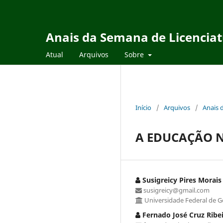
Anais da Semana de Licencia
Atual
Arquivos
Sobre
Início
/
Arquivos
/
Anais 
A EDUCAÇÃO N
Susigreicy Pires Morais
susigreicy@gmail.com
Universidade Federal de G
Fernado José Cruz Ribe