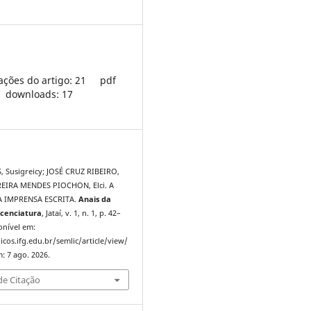
ações do artigo: 21
pdf
downloads: 17
 Susigreicy; JOSÉ CRUZ RIBEIRO,
REIRA MENDES PIOCHON, Elci. A
 IMPRENSA ESCRITA.
Anais da
cenciatura
, Jataí, v. 1, n. 1, p. 42–
onível em:
icos.ifg.edu.br/semlic/article/view/
: 7 ago. 2026.
e Citação