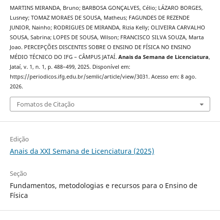
MARTINS MIRANDA, Bruno; BARBOSA GONÇALVES, Célio; LÁZARO BORGES,
Lusney; TOMAZ MORAES DE SOUSA, Matheus; FAGUNDES DE REZENDE
JUNIOR, Nainho; RODRIGUES DE MIRANDA, Rizia Kelly; OLIVEIRA CARVALHO
SOUSA, Sabrina; LOPES DE SOUSA, Wilson; FRANCISCO SILVA SOUZA, Marta
Joao. PERCEPÇÕES DISCENTES SOBRE O ENSINO DE FÍSICA NO ENSINO
MÉDIO TÉCNICO DO IFG – CÂMPUS JATAÍ.
Anais da Semana de Licenciatura
,
Jataí, v. 1, n. 1, p. 488–499, 2025. Disponível em:
https://periodicos.ifg.edu.br/semlic/article/view/3031. Acesso em: 8 ago.
2026.
Fomatos de Citação
Edição
Anais da XXI Semana de Licenciatura (2025)
Seção
Fundamentos, metodologias e recursos para o Ensino de
Física