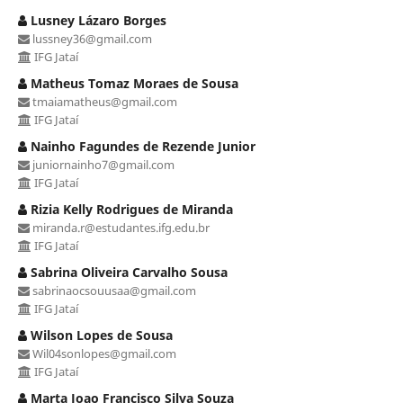
Lusney Lázaro Borges
lussney36@gmail.com
IFG Jataí
Matheus Tomaz Moraes de Sousa
tmaiamatheus@gmail.com
IFG Jataí
Nainho Fagundes de Rezende Junior
juniornainho7@gmail.com
IFG Jataí
Rizia Kelly Rodrigues de Miranda
miranda.r@estudantes.ifg.edu.br
IFG Jataí
Sabrina Oliveira Carvalho Sousa
sabrinaocsouusaa@gmail.com
IFG Jataí
Wilson Lopes de Sousa
Wil04sonlopes@gmail.com
IFG Jataí
Marta Joao Francisco Silva Souza