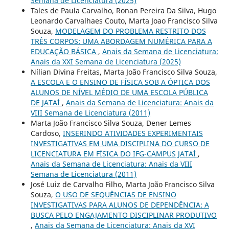
Semana de Licenciatura (2025)
Tales de Paula Carvalho, Ronan Pereira Da Silva, Hugo
Leonardo Carvalhaes Couto, Marta Joao Francisco Silva
Souza,
MODELAGEM DO PROBLEMA RESTRITO DOS
TRÊS CORPOS: UMA ABORDAGEM NUMÉRICA PARA A
EDUCAÇÃO BÁSICA
,
Anais da Semana de Licenciatura:
Anais da XXI Semana de Licenciatura (2025)
Nílian Divina Freitas, Marta João Francisco Silva Souza,
A ESCOLA E O ENSINO DE FÍSICA SOB A ÓPTICA DOS
ALUNOS DE NÍVEL MÉDIO DE UMA ESCOLA PÚBLICA
DE JATAÍ
,
Anais da Semana de Licenciatura: Anais da
VIII Semana de Licenciatura (2011)
Marta João Francisco Silva Souza, Dener Lemes
Cardoso,
INSERINDO ATIVIDADES EXPERIMENTAIS
INVESTIGATIVAS EM UMA DISCIPLINA DO CURSO DE
LICENCIATURA EM FÍSICA DO IFG-CAMPUS JATAÍ
,
Anais da Semana de Licenciatura: Anais da VIII
Semana de Licenciatura (2011)
José Luiz de Carvalho Filho, Marta João Francisco Silva
Souza,
O USO DE SEQUÊNCIAS DE ENSINO
INVESTIGATIVAS PARA ALUNOS DE DEPENDÊNCIA: A
BUSCA PELO ENGAJAMENTO DISCIPLINAR PRODUTIVO
,
Anais da Semana de Licenciatura: Anais da XVI