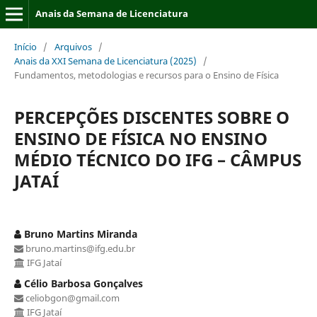
Anais da Semana de Licenciatura
Início
/
Arquivos
/
Anais da XXI Semana de Licenciatura (2025)
/
Fundamentos, metodologias e recursos para o Ensino de Física
PERCEPÇÕES DISCENTES SOBRE O
ENSINO DE FÍSICA NO ENSINO
MÉDIO TÉCNICO DO IFG – CÂMPUS
JATAÍ
Bruno Martins Miranda
bruno.martins@ifg.edu.br
IFG Jataí
Célio Barbosa Gonçalves
celiobgon@gmail.com
IFG Jataí