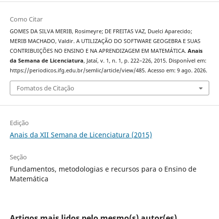
Como Citar
GOMES DA SILVA MERIB, Rosimeyre; DE FREITAS VAZ, Duelci Aparecido;
MERIB MACHADO, Valdir. A UTILIZAÇÃO DO SOFTWARE GEOGEBRA E SUAS
CONTRIBUIÇÕES NO ENSINO E NA APRENDIZAGEM EM MATEMÁTICA.
Anais
da Semana de Licenciatura
, Jataí, v. 1, n. 1, p. 222–226, 2015. Disponível em:
https://periodicos.ifg.edu.br/semlic/article/view/485. Acesso em: 9 ago. 2026.
Fomatos de Citação
Edição
Anais da XII Semana de Licenciatura (2015)
Seção
Fundamentos, metodologias e recursos para o Ensino de
Matemática
Artigos mais lidos pelo mesmo(s) autor(es)