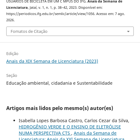
USUÁRIOS DE BICICLETA EM UM C MPUS DO IFG.
Anais da Semana de
Licenciatura
, Jataí, v. 1, n. 1, p. 38–42, 2023. Disponível em:
https://periodicos.ifg.edu.br/semlic/article/view/1056. Acesso em: 7 ago.
2026.
Fomatos de Citação
Edição
Anais da XIX Semana de Licenciatura (2023)
Seção
Educação ambiental, cidadania e Sustentabilidade
Artigos mais lidos pelo mesmo(s) autor(es)
Isabella Lopes Barbosa Castro, Carlos Cezar da Silva,
HIDROGÊNIO VERDE E O ENSINO DE ELETRÓLISE
NUMA PERSPECTIVA CTS
,
Anais da Semana de
Licenciatura: Anais da XXI Semana de Licenciatura