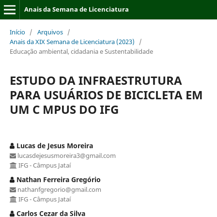
Anais da Semana de Licenciatura
Início
/
Arquivos
/
Anais da XIX Semana de Licenciatura (2023)
/
Educação ambiental, cidadania e Sustentabilidade
ESTUDO DA INFRAESTRUTURA
PARA USUÁRIOS DE BICICLETA EM
UM C MPUS DO IFG
Lucas de Jesus Moreira
lucasdejesusmoreira3@gmail.com
IFG - Câmpus Jataí
Nathan Ferreira Gregório
nathanfgregorio@gmail.com
IFG - Câmpus Jataí
Carlos Cezar da Silva