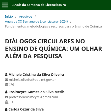
Anais da Semana de Licenciatura
Início
/
Arquivos
/
Anais da XX Semana de Licenciatura (2024)
/
Fundamentos, metodologias e recursos para o Ensino de Química
DIÁLOGOS CIRCULARES NO
ENSINO DE QUÍMICA: UM OLHAR
ALÉM DA PESQUISA
Michele Cristina da Silva Oliveira
michele.oliveira@edu.mt.gov.br
IFG
Rosimeyre Gomes da Silva Merib
professorarosimeyre@gmail.com
IFG
Carlos Cezar da Silva