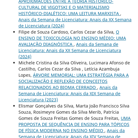
APROXIMAÇÕES ENTRE A TEORIA HISTÓRICO-
CULTURAL DE VIGOTSKI E O MATERIALISMO
HISTÓRICO-DIALÉTICO: UMA LEITURA MARXISTA
,
Anais da Semana de Licenciatura: Anais da XX Semana
de Licenciatura (2024)
Filipe de Souza Cardoso, Carlos Cezar da Silva,
O
ENSINO DE TOXICOLOGIA NO ENSINO MÉDIO: UMA
AVALIAÇÃO DIAGNÓSTICA
,
Anais da Semana de
Licenciatura: Anais da XX Semana de Licenciatura
(2024)
Michele Cristina da Silva Oliveira, Lucimara Afonso de
Castilho, Carlos Cezar da Silva , Letícia Azambuja
Lopes,
ÁRVORE MEMORIAL: UMA ESTRATÉGIA PARA A
SOCIALIZAÇÃO E REFLEXÃO DE CONCEITOS
RELACIONADOS AO BIOMA CERRADO
,
Anais da
Semana de Licenciatura: Anais da XIX Semana de
Licenciatura (2023)
Elismar Gonçalves da Silva, Marta João Francisco Silva
Souza, Rosimeyre Gomes da Silva Merib, Patrícia
Gomes de Souza Freitas Gomes de Souza Freitas,
UMA
PROPOSTA DE SEQUÊNCIA DE ENSINO PARA TÓPICOS
DE FÍSICA MODERNA NO ENSINO MÉDIO
,
Anais da
Semana de Licenciatura: Anais da XIV Semana de