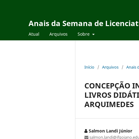
Anais da Semana de Licencia
Atual
Arquivos
Sobre
Início
/
Arquivos
/
Anais 
CONCEPÇÃO IN
LIVROS DIDÁT
ARQUIMEDES
Salmon Landi Júnior
salmon.landi@ifgoiano.edu