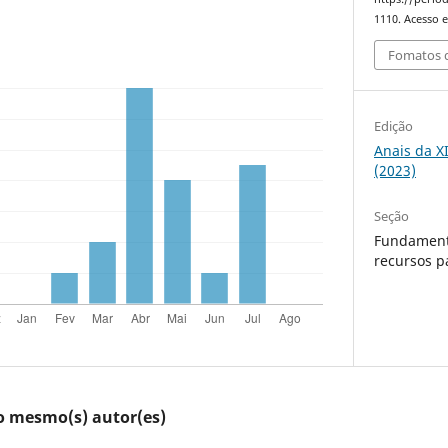
1110. Acesso e
Fomatos d
Edição
Anais da X
(2023)
Seção
Fundament
recursos p
lo mesmo(s) autor(es)