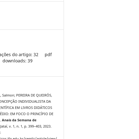
ações do artigo: 32
pdf
downloads: 39
, Salmon; PEREIRA DE QUEIRÓS,
CONCEPÇÃO INDIVIDUALISTA DA
ENTÍFICA EM LIVROS DIDÁTICOS
ÉDIO: EM FOCO O PRINCÍPIO DE
.
Anais da Semana de
 Jataí, v. 1, n. 1, p. 399–403, 2023.
:
icos.ifg.edu.br/semlic/article/view/