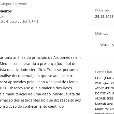
- Campus Rio Verde
Publicado
Queirós
.br
29.12.2023
Mato Grosso do Sul (UFMS)
Métricas
Visualiz
izar uma análise do princípio de Arquimedes em
o Médio, considerando a presença (ou não) de
ta da atividade científica. Trata-se, portanto,
Como Citar
análise documental, em que se analisam os
LANDI JÚNIOR
ureza aprovados pelo Plano Nacional do Livro e
Wellington. 
2021. Observou-se que a maioria dos livros
ATIVIDADE CI
a a manutenção de uma visão individualista da
DO ENSINO M
ARQUIMEDES 
ormação dos estudantes no que diz respeito aos
Licenciatura
,
onstrução do conhecimento científico.
Disponível em
https://period