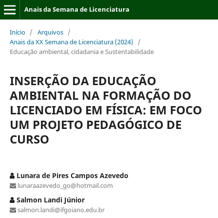
Anais da Semana de Licenciatura
Início
/
Arquivos
/
Anais da XX Semana de Licenciatura (2024)
/
Educação ambiental, cidadania e Sustentabilidade
INSERÇÃO DA EDUCAÇÃO
AMBIENTAL NA FORMAÇÃO DO
LICENCIADO EM FÍSICA: EM FOCO
UM PROJETO PEDAGÓGICO DE
CURSO
Lunara de Pires Campos Azevedo
lunaraazevedo_go@hotmail.com
Salmon Landi Júnior
salmon.landi@ifgoiano.edu.br