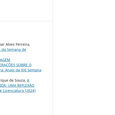
ar Alves Ferreira,
s da Semana de
ZAGEM
ERAÇÕES SOBRE O
ra: Anais da XXI Semana
rique de Souza,
A
IDA: UMA REFLEXÃO
 Licenciatura (2024)