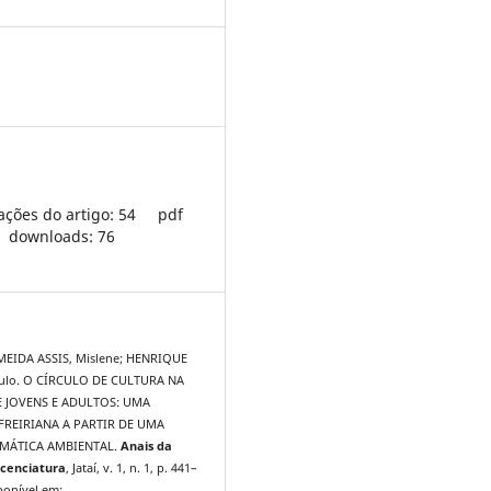
ações do artigo: 54
pdf
downloads: 76
EIDA ASSIS, Mislene; HENRIQUE
ulo. O CÍRCULO DE CULTURA NA
 JOVENS E ADULTOS: UMA
REIRIANA A PARTIR DE UMA
MÁTICA AMBIENTAL.
Anais da
cenciatura
, Jataí, v. 1, n. 1, p. 441–
ponível em: