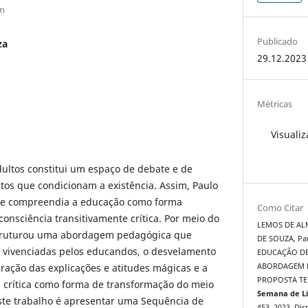
m
Publicado
za
29.12.2023
Métricas
Visualiz
ultos constitui um espaço de debate e de
tos que condicionam a existência. Assim, Paulo
que compreendia a educação como forma
Como Citar
consciência transitivamente crítica. Por meio do
LEMOS DE ALM
estruturou uma abordagem pedagógica que
DE SOUZA, Pa
s vivenciadas pelos educandos, o desvelamento
EDUCAÇÃO DE
eração das explicações e atitudes mágicas e a
ABORDAGEM F
PROPOSTA TE
a crítica como forma de transformação do meio
Semana de Li
este trabalho é apresentar uma Sequência de
453, 2023. Dis