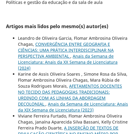
Políticas e gestão da educação e da sala de aula
Artigos mais lidos pelo mesmo(s) autor(es)
Leandro de Oliveira Garcia, Flomar Ambrosina Oliveira
Chagas,
CONVERGÊNCIA ENTRE GEOGRAFIA E
CIÊNCIAS: UMA PRÁTICA INTERDISCIPLINAR NA
PERSPECTIVA AMBIENTAL
,
Anais da Semana de
Licenciatura: Anais da XX Semana de Licenciatura
(2024)
Karine de Assis Oliveira Soares , Simone Rosa da Silva,
Flomar Ambrosina Oliveira Chagas, Mara Rúbia de
Souza Rodrigues Morais,
AFETAMENTOS DOCENTES
NO TECIDO DAS PEDAGOGIAS TRADICIONAIS:
URDINDO COM AS LINHAS DA ABORDAGEM
DECOLONIAL
,
Anais da Semana de Licenciatura: Anais
da XIX Semana de Licenciatura (2023)
Viviane Ferreira Furtado, Flomar Ambrosina Oliveira
Chagas, Janaína Aparecida Silva Bassani, Kelly Cristine
Ferreira Prado Duarte,
A INSERÇÃO DE TEXTOS DE
DIVULGAÇÃO CIENTÍFICA NO ENSINO MÉDIO POR