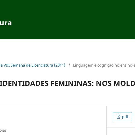
tura
da VIII Semana de Licenciatura (2011)
/
Linguagem e cognição no ensino
IDENTIDADES FEMININAS: NOS MOLD
pdf
oiás