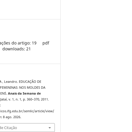
ações do artigo: 19
pdf
downloads: 21
A , Leandro. EDUCAÇÃO DE
 FEMININAS: NOS MOLDES DA
EN´S.
Anais da Semana de
 Jataí, v. 1, n. 1, p. 360–370, 2011.
:
icos.ifg.edu.br/semlic/article/view/
: 8 ago. 2026.
e Citação