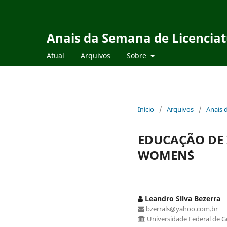
Anais da Semana de Licencia
Atual
Arquivos
Sobre
Início
/
Arquivos
/
Anais 
EDUCAÇÃO DE 
WOMEN´S
Leandro Silva Bezerra
bzerrals@yahoo.com.br
Universidade Federal de G