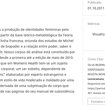
Publicado
01.10.2011
Métricas
s a produção de identidades femininas pela
Visualiz
 partir da base teórico-metodológica da Teoria
 linha francesa, oriunda dos estudos de Michel
 de biopoder e a relação entre poder, saber e
t. Nosso corpus de análise está constituído por
 desde a primeira até a edição de maio de 2010.
Como Citar
 que em Women´s Health tem-se um sujeito
SILVA BEZERR
 corporal; um ser esbelto, dependente de
IDENTIDADES
is" elaboradas por experts estrangeiros e
REVISTA WOM
Licenciatura
,
m estilo de vida moderado e moldado por uma
Disponível em
erivada de uma subjetivação do corpo que
https://period
dade nas páginas do seu manual de subsistência
361. Acesso em
Fomatos d