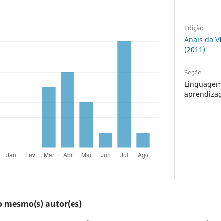
Edição
Anais da V
(2011)
Seção
Linguagem 
aprendiza
lo mesmo(s) autor(es)