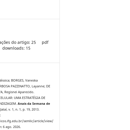
ações do artigo: 25
pdf
downloads: 15
Jéssica; BORGES, Vaneska
ARBOSA PAZZINATTO, Layanne; DE
A, Regisnei Aparecido.
ELULAR: UMA ESTRATÉGIA DE
ENDIZAGEM.
Anais da Semana de
 Jataí, v. 1, n. 1, p. 19, 2013.
:
icos.ifg.edu.br/semlic/article/view/
: 6 ago. 2026.