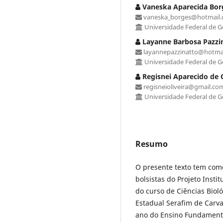
Vaneska Aparecida Bor
vaneska_borges@hotmail
Universidade Federal de G
Layanne Barbosa Pazzi
layannepazzinatto@hotma
Universidade Federal de G
Regisnei Aparecido de O
regisneioliveira@gmail.co
Universidade Federal de G
Resumo
O presente texto tem como
bolsistas do Projeto Insti
do curso de Ciências Bioló
Estadual Serafim de Carva
ano do Ensino Fundamenta