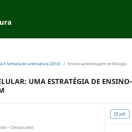
tura
da X Semana de Licenciatura (2013)
/
Ensino-aprendizagem de Biologia
LULAR: UMA ESTRATÉGIA DE ENSINO
M
pdf
oiás – Câmpus Jataí