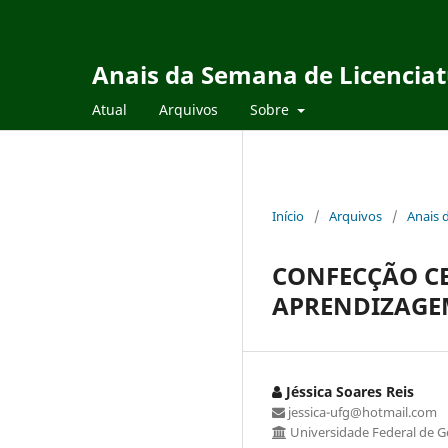
Anais da Semana de Licencia
Atual
Arquivos
Sobre
Início
/
Arquivos
/
Anais 
CONFECÇÃO CE
APRENDIZAGE
Jéssica Soares Reis
jessica-ufg@hotmail.com
Universidade Federal de G