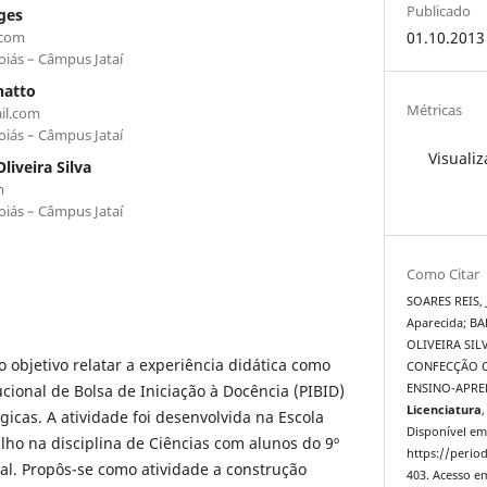
Publicado
ges
.com
01.10.2013
oiás – Câmpus Jataí
natto
Métricas
il.com
oiás – Câmpus Jataí
Visualiz
liveira Silva
m
oiás – Câmpus Jataí
Como Citar
SOARES REIS, 
Aparecida; B
OLIVEIRA SILV
 objetivo relatar a experiência didática como
CONFECÇÃO C
tucional de Bolsa de Iniciação à Docência (PIBID)
ENSINO-APR
Licenciatura
,
gicas. A atividade foi desenvolvida na Escola
Disponível em
lho na disciplina de Ciências com alunos do 9º
https://period
l. Propôs-se como atividade a construção
403. Acesso em