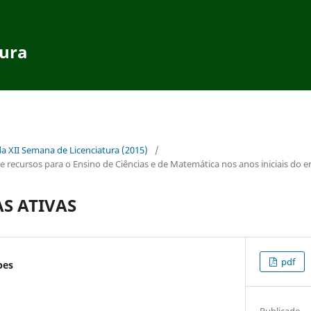
tura
da XII Semana de Licenciatura (2015)
/
recursos para o Ensino de Ciências e de Matemática nos anos iniciais do 
S ATIVAS
pdf
pes
Publicado