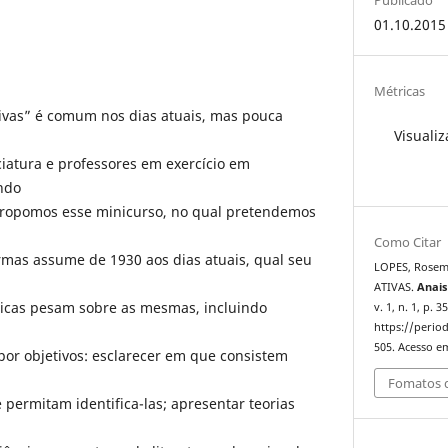
01.10.2015
Métricas
ivas” é comum nos dias atuais, mas pouca
Visualiz
ciatura e professores em exercício em
endo
 propomos esse minicurso, no qual pretendemos
Como Citar
rmas assume de 1930 aos dias atuais, qual seu
LOPES, Rose
ATIVAS.
Anais
íticas pesam sobre as mesmas, incluindo
v. 1, n. 1, p. 
https://period
505. Acesso em
 por objetivos: esclarecer em que consistem
Fomatos d
permitam identifica-las; apresentar teorias