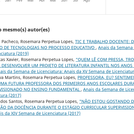
lo mesmo(s) autor(es)
va Pacheco, Rosemara Perpetua Lopes,
TIC E TRABALHO DOCENTE: D
SO DE TECNOLOGIAS NO PROCESSO EDUCATIVO
,
Anais da Semana d
ciatura (2019)
itas Xavier, Rosemara Perpetua Lopes,
“QUEM LÊ COM PRESSA, TRO
 DESENVOLVER UM PROJETO DE LITERATURA INFANTIL NOS ANOS 
ais da Semana de Licenciatura: Anais da XV Semana de Licenciatur
lva Martins, Rosemara Perpetua Lopes,
PROFESSORA, EU? SENTIME
UMA FUTURA PROFESSORA DOS PRIMEIROS ANOS ESCOLARES DUR
RVISIONADO NO ENSINO FUNDAMENTAL
,
Anais da Semana de Licen
ura (2017)
a dos Santos, Rosemara Perpetua Lopes,
"NÃO ESTOU GOSTANDO DES
ÃO DA DOCÊNCIA DURANTE O ESTÁGIO CURRICULAR SUPERVISI
ais da XIV Semana de Licenciatura (2017)