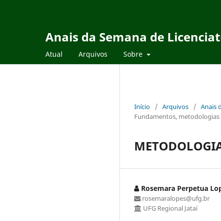
Anais da Semana de Licencia
Atual
Arquivos
Sobre
Início
/
Arquivos
/
Anais 
Fundamentos, metodologias e 
METODOLOGIA
Rosemara Perpetua Lo
rosemaralopes@ufg.br
UFG Regional Jataí