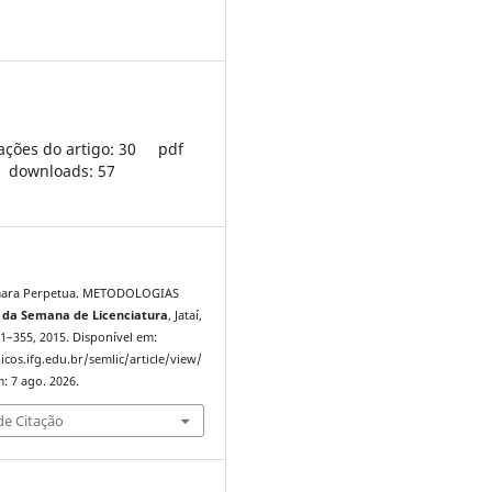
ações do artigo: 30
pdf
downloads: 57
mara Perpetua. METODOLOGIAS
 da Semana de Licenciatura
, Jataí,
351–355, 2015. Disponível em:
icos.ifg.edu.br/semlic/article/view/
: 7 ago. 2026.
e Citação