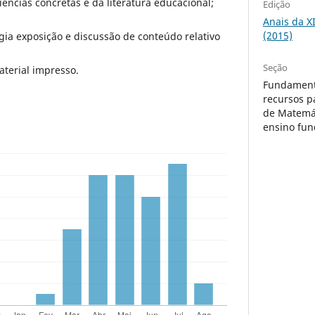
ências concretas e da literatura educacional;
Edição
Anais da X
(2015)
a exposição e discussão de conteúdo relativo
Seção
aterial impresso.
Fundament
recursos p
de Matemát
ensino fu