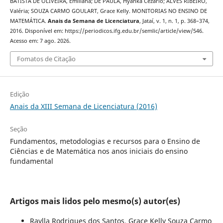
BATISTA DE OLIVEIRA, Emiliana; DE PAULA, Hyanka Cezario; ALVES RIBEIRO,
Valéria; SOUZA CARMO GOULART, Grace Kelly. MONITORIAS NO ENSINO DE
MATEMÁTICA.
Anais da Semana de Licenciatura
, Jataí, v. 1, n. 1, p. 368–374,
2016. Disponível em: https://periodicos.ifg.edu.br/semlic/article/view/546.
Acesso em: 7 ago. 2026.
Fomatos de Citação
Edição
Anais da XIII Semana de Licenciatura (2016)
Seção
Fundamentos, metodologias e recursos para o Ensino de
Ciências e de Matemática nos anos iniciais do ensino
fundamental
Artigos mais lidos pelo mesmo(s) autor(es)
Raylla Rodrigues dos Santos, Grace Kelly Souza Carmo