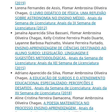
(2019)
Lorena Fernandes de Assis, Flomar Ambrosina Oliveira
Chagas,
O LIVRO DIDÁTICO DE FÍSICA: UMA REFLEXÃO
SOBRE ASTRONOMIA NO ENSINO MÉDIO
,
Anais da
Semana de Licenciatura: Anais da IX Semana de
Licenciatura (2012)
Janaína Aparecida Silva Bassani, Flomar Ambrosina
Oliveira Chagas, Kelly Cristine Ferreira Prado Duarte,
Layanne Barbosa Pazinatto, Viviane Ferreira Furtado,
ENSINO-APRENDIZAGEM DE CIÊNCIAS DESTINADO AO
ALUNO SURDO: LEGISLAÇÃO, LINGUAGEM E
SUGESTÕES METODOLÓGICAS
,
Anais da Semana de
Licenciatura: Anais da XII Semana de Licenciatura
(2015)
Adriano Aparecido da Silva, Flomar Ambrosina Oliveira
Chagas,
A EDUCAÇÃO DE SURDOS E O ATENDIMENTO
EDUCACIONAL ESPECIALIZADO: PERCEPÇÕES E
DESAFIOS
,
Anais da Semana de Licenciatura: Anais da
XV Semana de Licenciatura (2018)
Aline Cristina Ferreira Damacena, Flomar Ambrosina
Oliveira Chagas,
A POESIA MATEMÁTICA NO
PROCESSO ENSINO-APRENDIZAGEM
,
Anais da