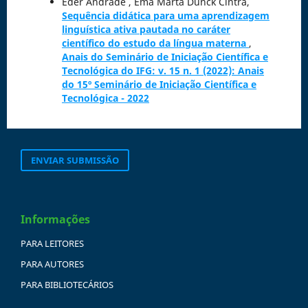
Eder Andrade , Ema Marta Dunck Cintra,
Sequência didática para uma aprendizagem
linguística ativa pautada no caráter
científico do estudo da língua materna
,
Anais do Seminário de Iniciação Científica e
Tecnológica do IFG: v. 15 n. 1 (2022): Anais
do 15º Seminário de Iniciação Científica e
Tecnológica - 2022
ENVIAR SUBMISSÃO
Informações
PARA LEITORES
PARA AUTORES
PARA BIBLIOTECÁRIOS