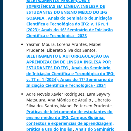
BILETRAMENTO: PERCEPÇÕES E
EXPERIÊNCIAS EM LÍNGUA INGLESA DE
ESTUDANTES DO ENSINO MÉDIO DO IFG
GOIÂNIA
,
Anais do Seminário de Iniciação
Científica e Tecnológica do IFG: v. 16 n. 1
(2023): Anais do 16º Seminário de Iniciação
Científica e Tecnológica - 2023
Yasmin Moura, Lorena Arantes, Mabel
Prudente, Liberato Silva dos Santos,
BILETRAMENTO E AUTORREGULAÇÃO DA
APRENDIZAGEM DE LÍNGUA INGLESA POR
ESTUDANTES DO IFG
,
Anais do Seminário
de Iniciação Científica e Tecnológica do IFG:
v. 17 n. 1 (2024): Anais do 17º Seminário de
Iniciação Científica e Tecnológica - 2024
Adre Novais Xavier Rodrigues, Lara Saywry
Matsuura, Ana Mônica de Araújo , Liberato
Silva dos Santos, Mabel Pettersen Prudente,
Práticas de biletramento de estudantes do
ensino médio do IFG, Câmpus Goiânia:
contextos e experiências de aprendizagem,
prática e uso do inglês
,
Anais do Seminário